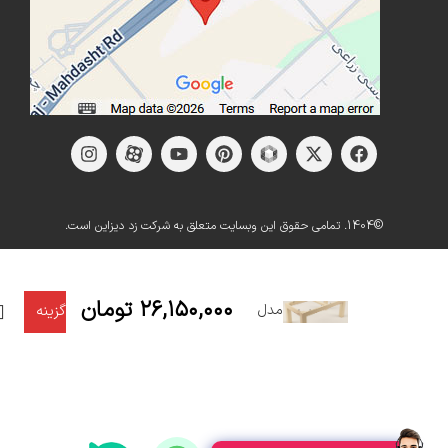
©1404. تمامی حقوق این وبسایت متعلق به شرکت زد دیزاین است.
پایه میز
انتخاب
چوبی
۲۶,۱۵۰,۰۰۰
تومان
مدل
گزینه
سوفیا
ها