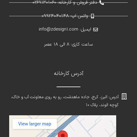
دفتر فروش و کارخانه: 02691301060
واتس اپ: 09924040148
ایمیل: info@zdesign1.com
ساعت کاری: 8 الی 18 عصر
آدرس کارخانه
آدرس: البرز، کرج، جاده ماهدشت، رو به روی معاونت آب و خاک،
کوچه الوند، پلاک ۱۰