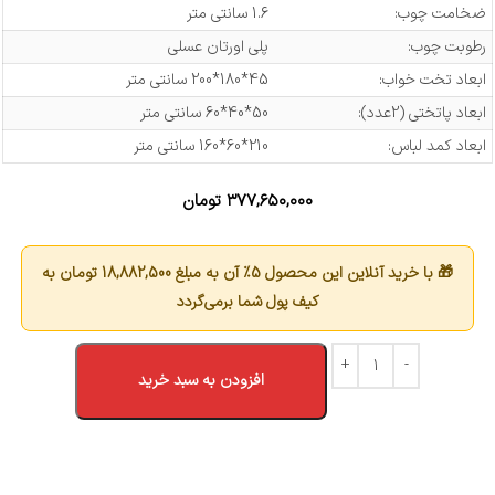
ضخامت چوب:
1.6 سانتی متر
رطوبت چوب:
پلی اورتان عسلی
ابعاد تخت خواب:
45*180*200 سانتی متر
ابعاد پاتختی (2عدد):
50*40*60 سانتی متر
ابعاد کمد لباس:
210*60*160 سانتی متر
۳۷۷,۶۵۰,۰۰۰
تومان
🎁 با خرید آنلاین این محصول 5٪ آن به مبلغ
18,882,500
تومان به
کیف پول شما برمی‌گردد
افزودن به سبد خرید