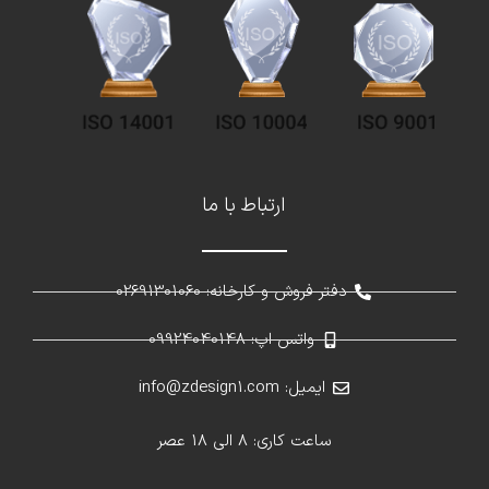
ارتباط با ما
دفتر فروش و کارخانه: 02691301060
واتس اپ: 09924040148
ایمیل: info@zdesign1.com
ساعت کاری: 8 الی 18 عصر