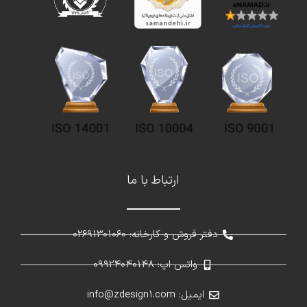
ارتباط با ما
دفتر فروش و کارخانه: 02691301060
واتس اپ: 09924040148
ایمیل: info@zdesign1.com