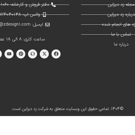
مجله زد دیزاین
دفتر فروش و کارخانه: 02691301060
رباره زد دیزاین
واتس اپ: 09924040148
ژه های انجام شده
ایمیل: info@zdesign1.com
تماس با ما
ساعت کاری: 8 الی 18 عصر
درباره ما
©1404. تمامی حقوق این وبسایت متعلق به شرکت زد دیزاین است.