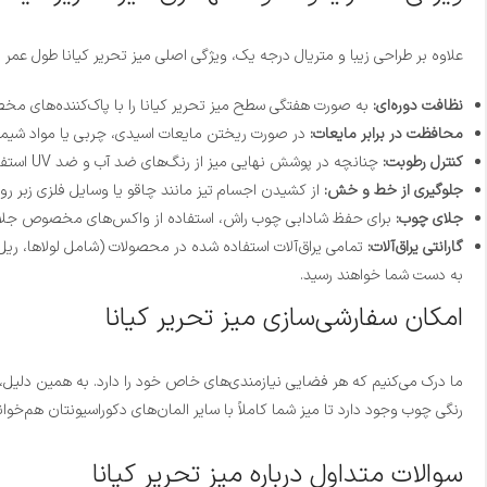
علاوه بر طراحی زیبا و متریال درجه یک، ویژگی اصلی میز تحریر کیانا طول ع
نظافت دوره‌ای:
به صورت هفتگی سطح میز تحریر کیانا را با پاک‌کننده‌های مخص
محافظت در برابر مایعات:
در صورت ریختن مایعات اسیدی، چربی یا مواد شیمیایی
کنترل رطوبت:
چنانچه در پوشش نهایی میز از رنگ‌های ضد آب و ضد UV استفاده نشده است، میز تحریر کیانا را در مجاورت رطوبت شدید و فضای باز قرار ندهید.
جلوگیری از خط و خش:
از کشیدن اجسام تیز مانند چاقو یا وسایل فلزی زبر ر
جلای چوب:
برای حفظ شادابی چوب راش، استفاده از واکس‌های مخصوص جلای چوب هر ۶ ماه یک‌بار پیشنهاد می‌شود (این واکس‌ها از طریق تماس با واحد 
گارانتی یراق‌آلات:
به دست شما خواهند رسید.
امکان سفارشی‌سازی میز تحریر کیانا
ما درک می‌کنیم که هر فضایی نیازمندی‌های خاص خود را دارد. به همین دلیل، د
رنگی چوب وجود دارد تا میز شما کاملاً با سایر المان‌های دکوراسیونتان هم‌خوا
سوالات متداول درباره میز تحریر کیانا