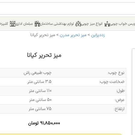
یس خواب چوبی
انواع میز چوبی
لوازم بهداشتی ساختمان
مبلمان اداری
آشپزخا
زددیزاین
>
میز تحریر مدرن
>
میز تحریر کیانا
میز تحریر کیانا
نوع چوب:
چوب طبیعی راش
ضخامت چوب:
3.5 سانتی متر
طول:
110 سانتی متر
عرض:
50 سانتی متر
ارتفاع:
75 سانتی متر
۹۱,۸۵۰,۰۰۰
تومان