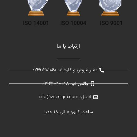
ارتباط با ما
دفتر فروش و کارخانه: 02691301060
واتس اپ: 09924040148
ایمیل: info@zdesign1.com
ساعت کاری: 8 الی 18 عصر