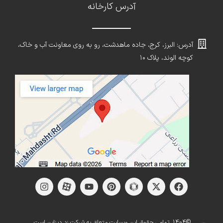
آدرس کارخانه
آدرس: البرز، کرج، جاده ماهدشت، رو به روی معاونت آب و خاک،
کوچه الوند، پلاک ۱۰
©1404. تمامی حقوق این وبسایت متعلق به شرکت زد دیزاین است.