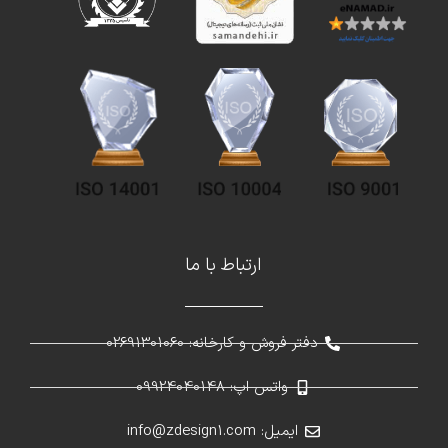
ارتباط با ما
دفتر فروش و کارخانه: 02691301060
واتس اپ: 09924040148
ایمیل: info@zdesign1.com