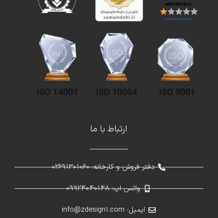
ارتباط با ما
دفتر فروش و کارخانه: 02691301060
واتس اپ: 09924040148
ایمیل: info@zdesign1.com