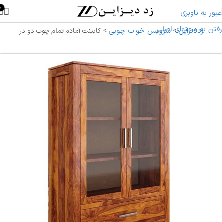
0
عبور به ناوبری
رفتن به محتوای اصلی
زددیزاین
سرویس خواب چوبی
>
>
کابینت آماده تمام چوب دو در