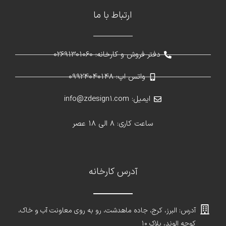
ارتباط با ما
دفتر فروش و کارخانه: 02691301060
واتس اپ: 09924040148
ایمیل: info@zdesign1.com
ساعت کاری: 8 الی 18 عصر
آدرس کارخانه
آدرس: البرز، کرج، جاده ماهدشت، رو به روی معاونت آب و خاک،
کوچه الوند، پلاک ۱۰