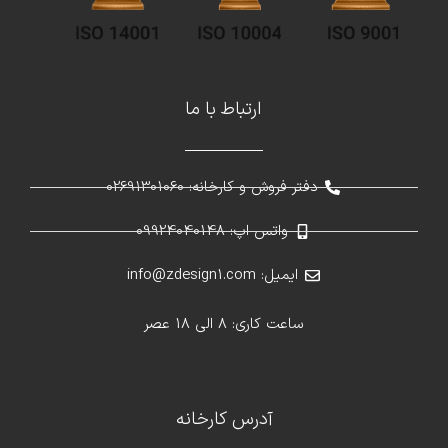
ارتباط با ما
دفتر فروش و کارخانه: 02691301060
واتس اپ: 09924040148
ایمیل: info@zdesign1.com
ساعت کاری: 8 الی 18 عصر
آدرس کارخانه