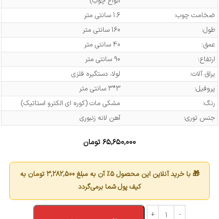
انواع چوب)
ضخامت چوب:
1.6 سانتی متر
طول:
160 سانتی متر
عمق:
40 سانتی متر
ارتفاع:
90 سانتی متر
یراق آلات:
لولا، دستگیره فلزی
پروفیل:
3*3 سانتی متر
رنگ:
مشکی مات (کوره ای الکترو استاتیک)
جنس توری:
آهن لانه زنبوری
۶۵,۶۵۰,۰۰۰
تومان
🎁 با خرید آنلاین این محصول 5٪ آن به مبلغ
3,282,500
تومان به
کیف پول شما برمی‌گردد