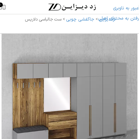
0
عبور به ناوبری
رفتن به محتوای اصلی
زددیزاین
جاکفشی چوبی
>
>
ست جالباسی دلاریس