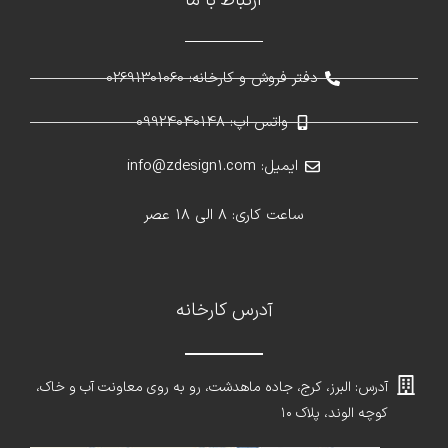
ارتباط با ما
دفتر فروش و کارخانه: 02691301060
واتس اپ: 09924040148
ایمیل: info@zdesign1.com
ساعت کاری: 8 الی 18 عصر
آدرس کارخانه
آدرس: البرز، کرج، جاده ماهدشت، رو به روی معاونت آب و خاک،
کوچه الوند، پلاک ۱۰