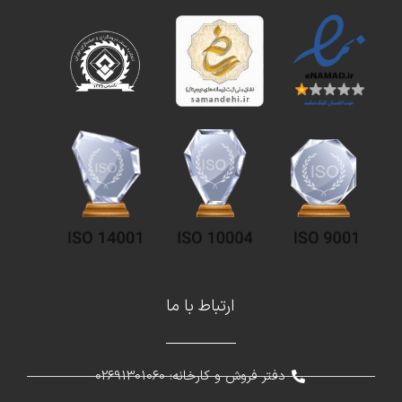
ارتباط با ما
دفتر فروش و کارخانه: 02691301060