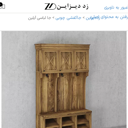
0
عبور به ناوبری
رفتن به محتوای اصلی
زددیزاین
جاکفشی چوبی
>
>
جا لباسی آیلین