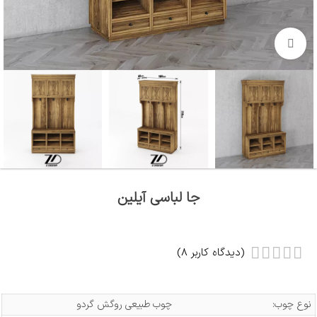
بزرگنمایی تصویر
جا لباسی آیلین
(دیدگاه کاربر
8
)
نوع چوب:
چوب طبیعی روگش گردو