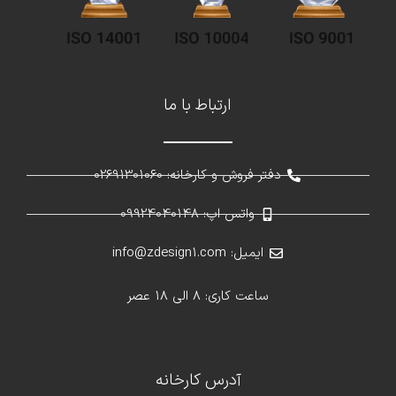
ارتباط با ما
دفتر فروش و کارخانه: 02691301060
واتس اپ: 09924040148
ایمیل: info@zdesign1.com
ساعت کاری: 8 الی 18 عصر
آدرس کارخانه