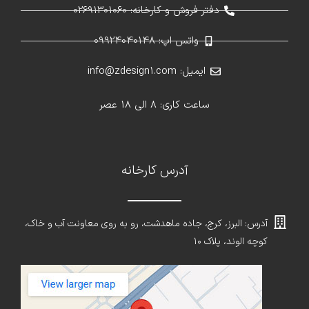
دفتر فروش و کارخانه: 02691301060
واتس اپ: 09924040148
ایمیل: info@zdesign1.com
ساعت کاری: 8 الی 18 عصر
آدرس کارخانه
آدرس: البرز، کرج، جاده ماهدشت، رو به روی معاونت آب و خاک،
کوچه الوند، پلاک ۱۰