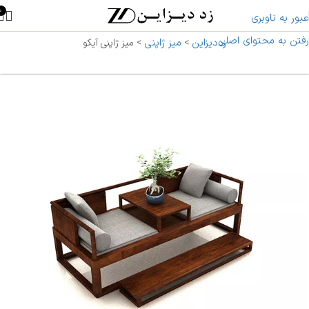
0
عبور به ناوبری
رفتن به محتوای اصلی
زددیزاین
میز ژاپنی
>
>
میز ژاپنی آیکو