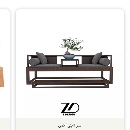
میز ژاپنی آكمی