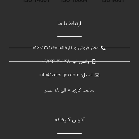
ارتباط با ما
دفتر فروش و کارخانه: 02691301060
واتس اپ: 09924040148
ایمیل: info@zdesign1.com
ساعت کاری: 8 الی 18 عصر
آدرس کارخانه