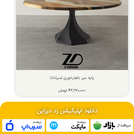
پایه میز ناهارخوری اﺳﭙﺎداﻧﺎ
۴۲,۲۷۰,۰۰۰
تومان
دانلود اپلیکیشن زد دیزاین