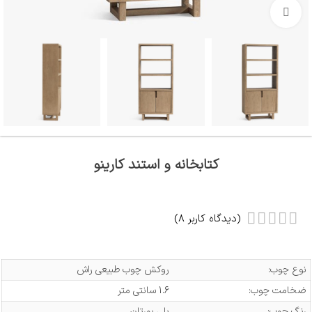
بزرگنمایی تصویر
کتابخانه و استند کارینو
(دیدگاه کاربر
8
)
نوع چوب:
روکش چوب طبیعی راش
ضخامت چوب:
1.6 سانتی متر
رنگ چوب:
پلی یورتان