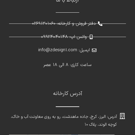
ارتباط با ما
دفتر فروش و کارخانه: 02691301060
واتس اپ: 09924040148
ایمیل: info@zdesign1.com
ساعت کاری: 8 الی 18 عصر
آدرس کارخانه
آدرس: البرز، کرج، جاده ماهدشت، رو به روی معاونت آب و خاک،
کوچه الوند، پلاک ۱۰