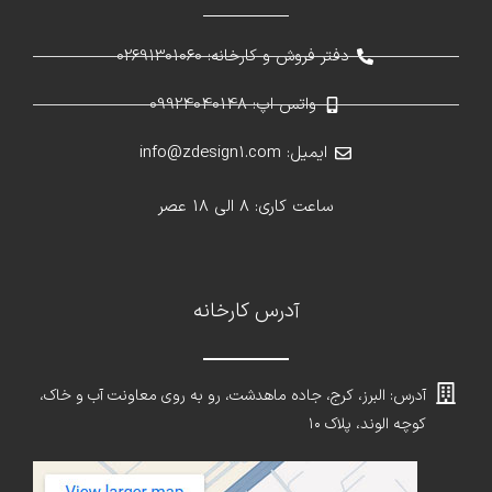
دفتر فروش و کارخانه: 02691301060
واتس اپ: 09924040148
ایمیل: info@zdesign1.com
ساعت کاری: 8 الی 18 عصر
آدرس کارخانه
آدرس: البرز، کرج، جاده ماهدشت، رو به روی معاونت آب و خاک،
کوچه الوند، پلاک ۱۰