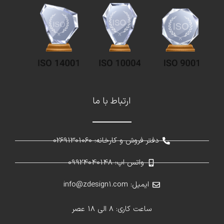
ارتباط با ما
دفتر فروش و کارخانه: 02691301060
واتس اپ: 09924040148
ایمیل: info@zdesign1.com
ساعت کاری: 8 الی 18 عصر