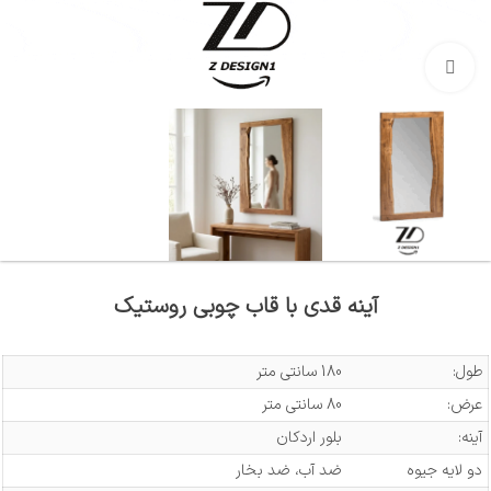
بزرگنمایی تصویر
آینه قدی با قاب چوبی روستیک
طول:
180 سانتی متر
عرض:
80 سانتی متر
آینه:
بلور اردکان
دو لایه جیوه
ضد آب، ضد بخار