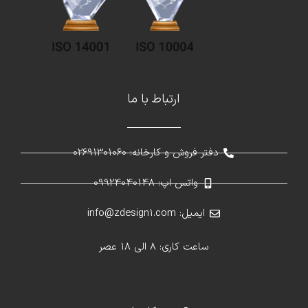
ارتباط با ما
دفتر فروش و کارخانه: 02691301060
واتس اپ: 09924040148
ایمیل: info@zdesign1.com
ساعت کاری: 8 الی 18 عصر