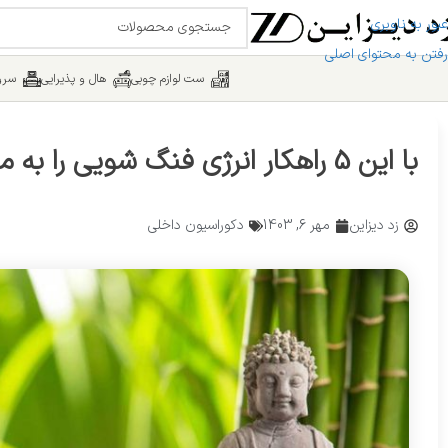
عبور به ناوبری
رفتن به محتوای اصلی
ست لوازم چوبی
هال و پذیرایی
سرو
با این 5 راهکار انرژی فنگ شویی را به محیط بیفزایید
زد دیزاین
مهر 6, 1403
دکوراسیون داخلی