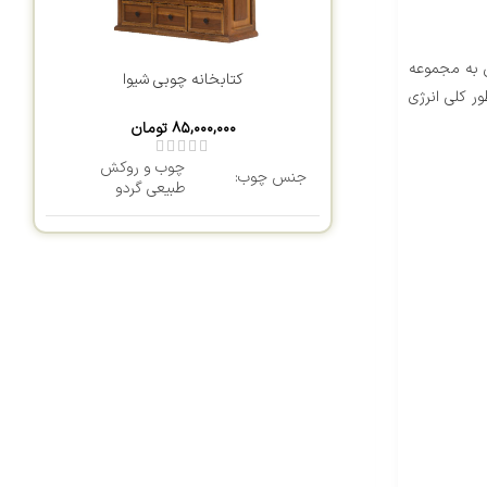
ی به مجموعه
کتابخانه چوبی شیوا
ر کلی انرژی
۸۵,۰۰۰,۰۰۰
تومان
چوب و روکش
جنس چوب:
طبیعی گردو
رنگ:
روغن گیاهی ارگانیک
طول:
120 سانتی متر
عرض کنسول:
40 سانتی متر
ارتفاع:
210 سانتی متر