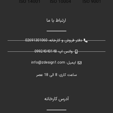
ارتباط با ما
دفتر فروش و کارخانه: 02691301060
واتس اپ: 09924040148
ایمیل: info@zdesign1.com
ساعت کاری: 8 الی 18 عصر
آدرس کارخانه